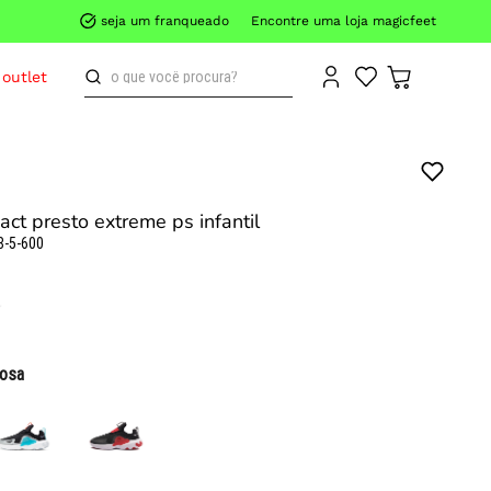
seja um franqueado
Encontre uma loja magicfeet
o que você procura?
outlet
eact presto extreme ps infantil
8-5-600
rosa