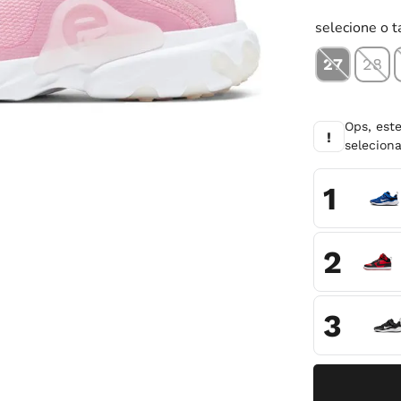
10
º
chuteira
selecione o 
27
28
Ops, est
!
selecio
1
2
3