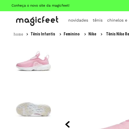
Conheça o novo site da magicfeet!
novidades
tênis
chinelos e
Tênis Infantis
Feminino
Nike
Tênis Nike Re