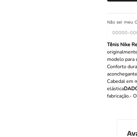
Não sei meu 
Tênis Nike Re
originalment
modelo para d
Conforto dura
aconchegant
Cabedal em m
elástica
DADO
fabricação.- 
Av