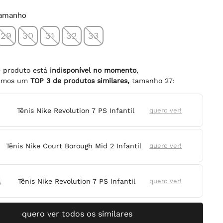
tamanho
29
30
31
32
33
e produto está
indisponível no momento
,
namos um
TOP
3
de produtos similares,
tamanho
27
:
Tênis Nike Revolution 7 PS Infantil
quero ver!
Tênis Nike Court Borough Mid 2 Infantil
quero ver!
Tênis Nike Revolution 7 PS Infantil
quero ver!
quero ver todos os similares