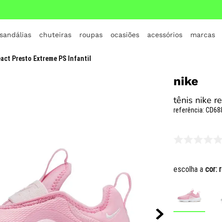
 sandálias
chuteiras
roupas
ocasiões
acessórios
marcas
TERMOS MAIS BUSCADOS
act Presto Extreme PS Infantil
1
º
crocs
nike
2
º
jordan
tênis nike r
3
º
adidas
referência
:
CD68
4
º
nike
5
º
tenis
6
º
croc
escolha a
cor:
7
º
all star
8
º
vans
9
º
new balance