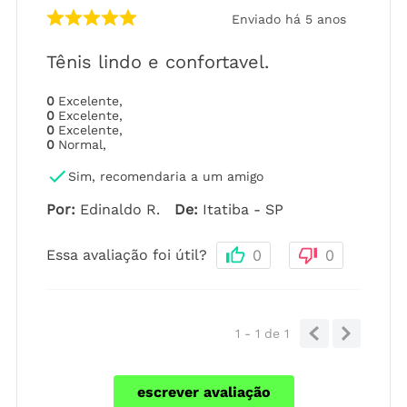
Enviado há
5 anos
Tênis lindo e confortavel.
0
Excelente
,
0
Excelente
,
0
Excelente
,
0
Normal
,
Sim, recomendaria a um amigo
Por
:
Edinaldo R.
De
:
Itatiba - SP
Essa avaliação foi útil?
0
0
1 - 1
de
1
escrever avaliação