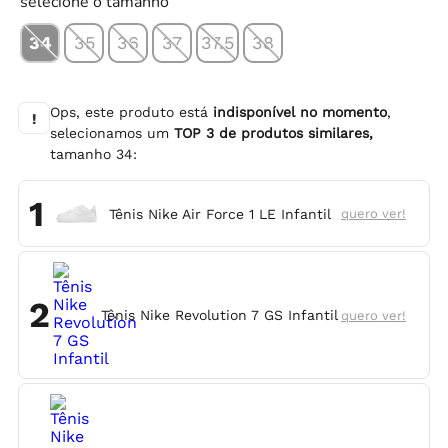
selecione o tamanho
34
35
36
37
37.5
38
Ops, este produto está
indisponível no momento
,
!
selecionamos um
TOP
3
de produtos similares,
tamanho
34
:
1
Tênis Nike Air Force 1 LE Infantil
quero ver!
2
Tênis Nike Revolution 7 GS Infantil
quero ver!