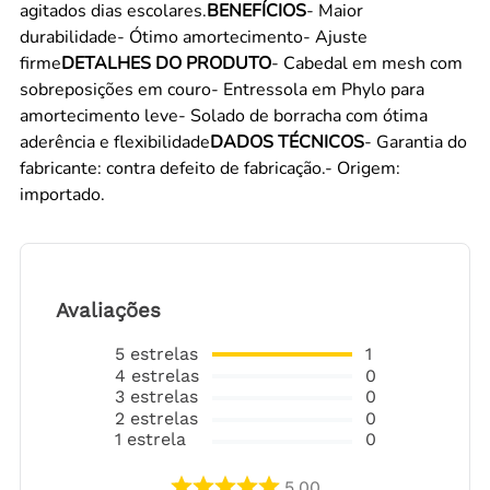
agitados dias escolares.
BENEFÍCIOS
- Maior
durabilidade- Ótimo amortecimento- Ajuste
firme
DETALHES DO PRODUTO
- Cabedal em mesh com
sobreposições em couro- Entressola em Phylo para
amortecimento leve- Solado de borracha com ótima
aderência e flexibilidade
DADOS TÉCNICOS
- Garantia do
fabricante: contra defeito de fabricação.- Origem:
importado.
Avaliações
5
estrelas
1
4
estrelas
0
3
estrelas
0
2
estrelas
0
1
estrela
0
5.00