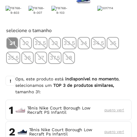
selecione o tamanho
31
32
32.5
33
33.5
34
34.5
35
35.5
36
37
37.5
38
Ops, este produto está
indisponível no momento
,
!
selecionamos um
TOP
3
de produtos similares,
tamanho
31
:
1
Tênis Nike Court Borough Low
quero ver!
Recraft PS Infantil
2
Tênis Nike Court Borough Low
quero ver!
Recraft Ps Infantil