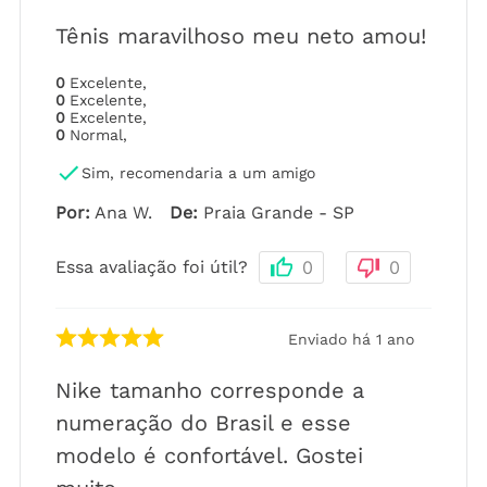
Tênis maravilhoso meu neto amou!
0
Excelente
,
0
Excelente
,
0
Excelente
,
0
Normal
,
Sim, recomendaria a um amigo
Por
:
Ana W.
De
:
Praia Grande - SP
Essa avaliação foi útil?
0
0
Enviado há
1 ano
Nike tamanho corresponde a
numeração do Brasil e esse
modelo é confortável. Gostei