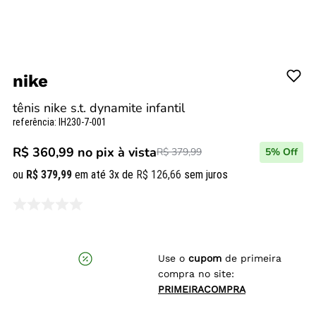
nike
tênis nike s.t. dynamite infantil
referência
:
IH230-7-001
R$ 360,99
no pix à vista
R$ 379,99
5
% Off
ou
R$
379
,
99
em até
3
x de
R$
126
,
66
sem juros
Use o
cupom
de primeira
compra no site:
PRIMEIRACOMPRA