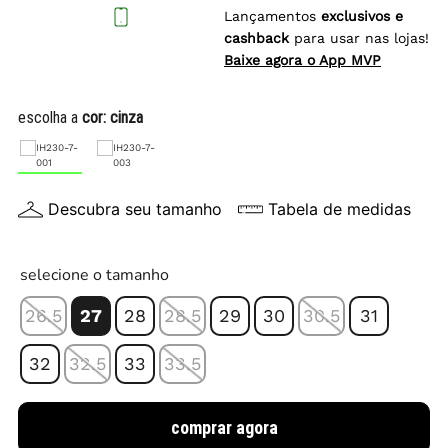
Lançamentos
exclusivos e
cashback
para usar nas lojas!
Baixe agora o App MVP
escolha a
cor:
cinza
Descubra seu tamanho
Tabela de medidas
selecione o tamanho
26.5
27
28
28.5
29
30
30.5
31
32
32.5
33
33.5
comprar agora