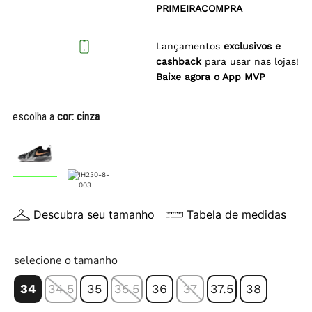
PRIMEIRACOMPRA
Lançamentos
exclusivos e
cashback
para usar nas lojas!
Baixe agora o App MVP
escolha a
cor:
cinza
Descubra seu tamanho
Tabela de medidas
selecione o tamanho
34
34.5
35
35.5
36
37
37.5
38