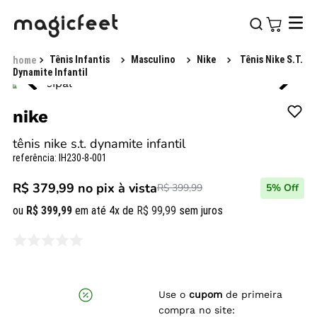
Tênis Infantis
Masculino
Nike
Tênis Nike S.T.
Dynamite Infantil
nike
tênis nike s.t. dynamite infantil
referência
:
IH230-8-001
R$ 379,99
no pix à vista
R$ 399,99
5
% Off
ou
R$
399
,
99
em até
4
x de
R$
99
,
99
sem juros
Use o
cupom
de primeira
compra no site: