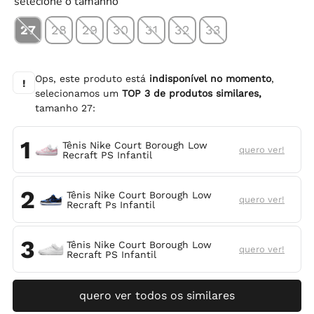
selecione o tamanho
27
28
29
30
31
32
33
Ops, este produto está
indisponível no momento
,
!
selecionamos um
TOP
3
de produtos similares,
tamanho
27
:
1
Tênis Nike Court Borough Low
quero ver!
Recraft PS Infantil
2
Tênis Nike Court Borough Low
quero ver!
Recraft Ps Infantil
3
Tênis Nike Court Borough Low
quero ver!
Recraft PS Infantil
quero ver todos os similares