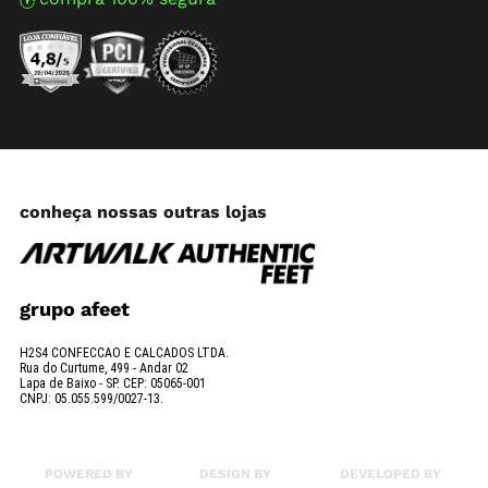
conheça nossas outras lojas
grupo afeet
H2S4 CONFECCAO E CALCADOS LTDA.
Rua do Curtume, 499 - Andar 02
Lapa de Baixo - SP. CEP: 05065-001
CNPJ: 05.055.599/0027-13.
POWERED BY
DESIGN BY
DEVELOPED BY