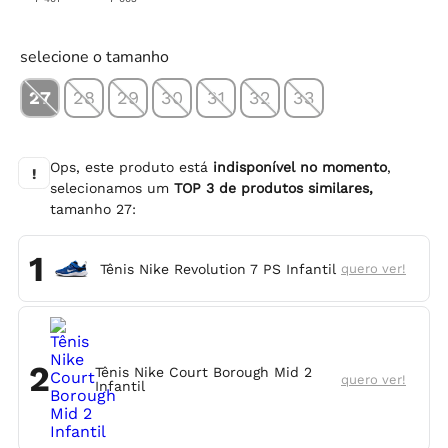
selecione o tamanho
27
28
29
30
31
32
33
Ops, este produto está
indisponível no momento
,
!
selecionamos um
TOP
3
de produtos similares,
tamanho
27
:
1
Tênis Nike Revolution 7 PS Infantil
quero ver!
2
Tênis Nike Court Borough Mid 2
quero ver!
Infantil