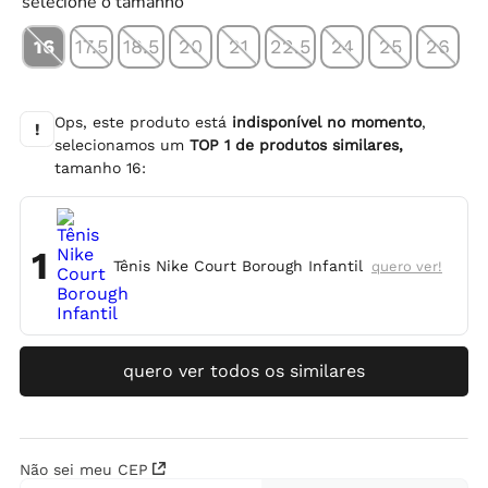
selecione o tamanho
16
17.5
18.5
20
21
22.5
24
25
26
Ops, este produto está
indisponível no momento
,
!
selecionamos um
TOP
1
de produtos similares,
tamanho
16
:
1
Tênis Nike Court Borough Infantil
quero ver!
quero ver todos os similares
Não sei meu CEP