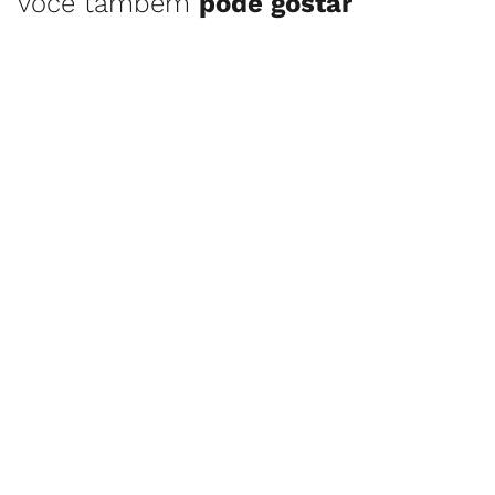
você também
pode gostar