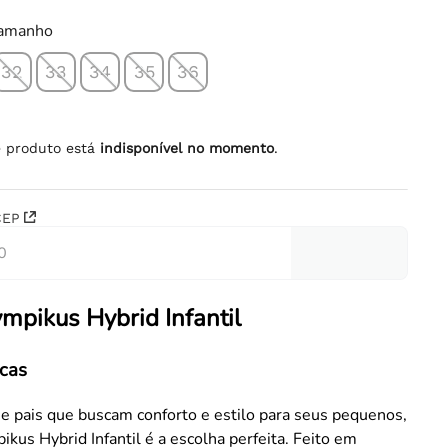
tamanho
32
33
34
35
36
e produto está
indisponível no momento
.
CEP
ympikus Hybrid Infantil
icas
e pais que buscam conforto e estilo para seus pequenos,
ikus Hybrid Infantil é a escolha perfeita. Feito em