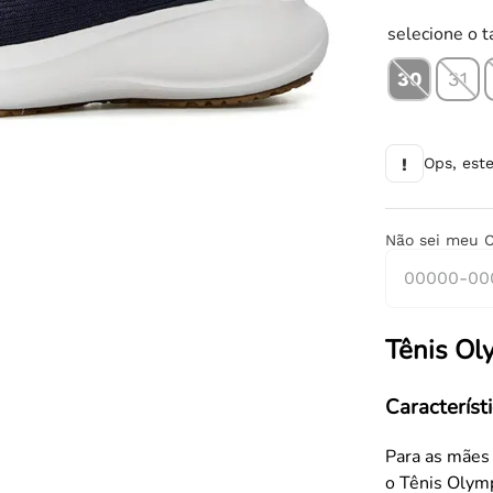
10
º
chuteira
selecione o 
30
31
!
Ops, est
Não sei meu 
Tênis Ol
Característ
Para as mães 
o Tênis Olymp