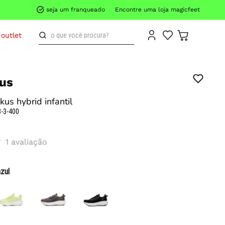
seja um franqueado
Encontre uma loja magicfeet
o que você procura?
outlet
us
kus hybrid infantil
-3-400
1
avaliação
azul