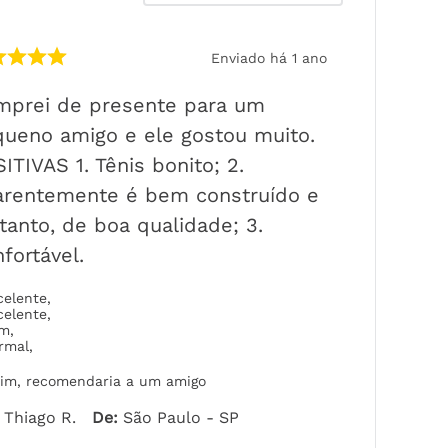
Enviado há
1 ano
mprei de presente para um
ueno amigo e ele gostou muito.
ITIVAS 1. Tênis bonito; 2.
arentemente é bem construído e
tanto, de boa qualidade; 3.
fortável.
celente
,
celente
,
om
,
rmal
,
im, recomendaria a um amigo
Thiago R.
De
:
São Paulo - SP