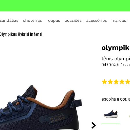
 sandálias
chuteiras
roupas
ocasiões
acessórios
marcas
TERMOS MAIS BUSCADOS
Olympikus Hybrid Infantil
1
º
crocs
olympik
2
º
jordan
tênis olympi
3
º
adidas
referência
:
43663
4
º
nike
5
º
tenis
6
º
croc
escolha a
cor:
7
º
all star
8
º
vans
9
º
tênis infantil