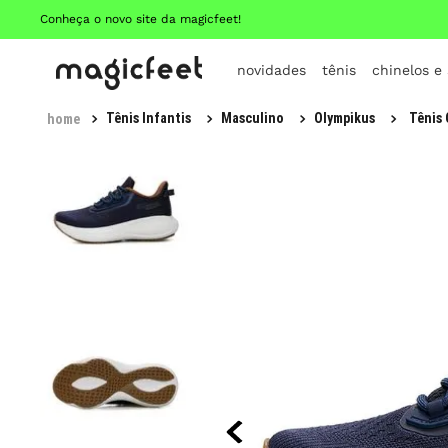
Conheça o novo site da magicfeet!
novidades
tênis
chinelos e
Tênis Infantis
Masculino
Olympikus
Tênis 