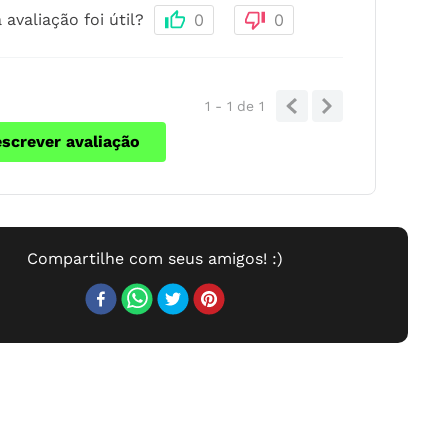
 avaliação foi útil?
0
0
1 - 1
de
1
escrever avaliação