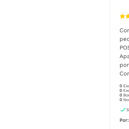
Co
peq
POS
Ap
por
Con
0
Ex
0
Ex
0
B
0
No
S
Por
: