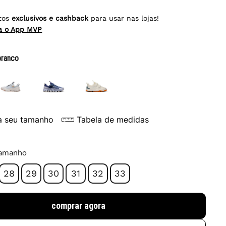
tos
exclusivos e cashback
para usar nas lojas!
ra o App MVP
branco
a seu tamanho
Tabela de medidas
tamanho
28
29
30
31
32
33
comprar agora