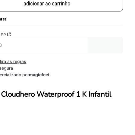
adicionar ao carrinho
ares!
CEP
fira as regras
segura
rcializado por
magicfeet
 Cloudhero Waterproof 1 K Infantil