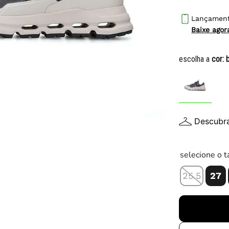
10
º
tênis infantil
Lançamen
Baixe ago
escolha a
cor:
Descubr
selecione o 
25.5
27