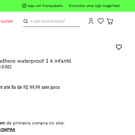
seja um franqueado
Encontre uma loja magicfeet
o que você procura?
outlet
udhero waterproof 1 k infantil
-0-002
m até
8
x de
R$
99
,
99
sem juros
om
de primeira compra no site:
COMPRA