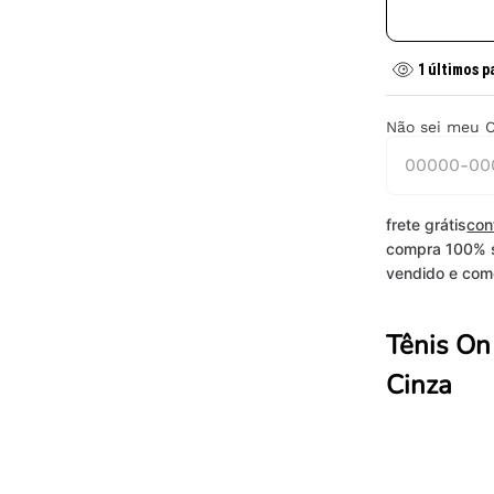
1
últimos p
Não sei meu 
frete grátis
con
compra 100% 
vendido e come
Tênis On
Cinza