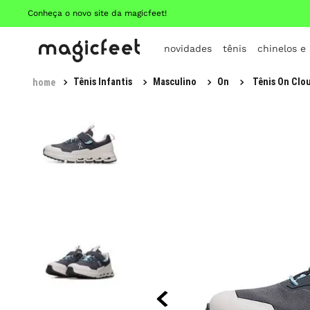
Conheça o novo site da magicfeet!
novidades
tênis
chinelos e
Tênis Infantis
Masculino
On
Tênis On Clou