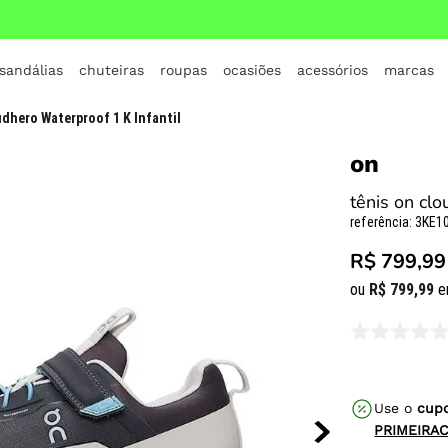
 sandálias
chuteiras
roupas
ocasiões
acessórios
marcas
TERMOS MAIS BUSCADOS
dhero Waterproof 1 K Infantil
1
º
crocs
on
2
º
jordan
tênis on clo
3
º
adidas
referência
:
3KE10
4
º
nike
R$ 799,99
5
º
tenis
ou
R$
799
,
99
e
6
º
croc
7
º
vans
8
º
all star
Use o
cup
9
º
new balance
PRIMEIRA