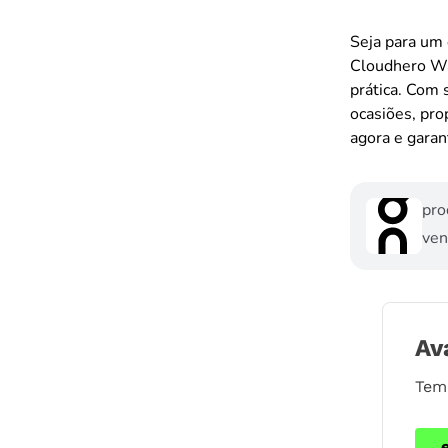
Seja para um 
Cloudhero Wat
prática. Com 
ocasiões, pro
agora e garan
pro
ven
Av
Tem 