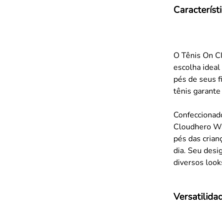
Característ
O Tênis On Cl
escolha ideal
pés de seus f
tênis garante
Confeccionad
Cloudhero Wat
pés das crian
dia. Seu des
diversos looks
Versatilida