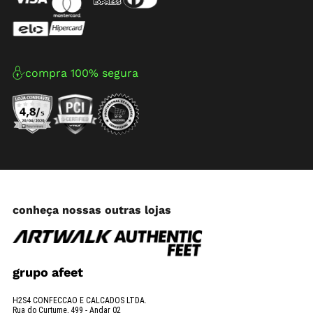
compra 100% segura
conheça nossas outras lojas
grupo afeet
H2S4 CONFECCAO E CALCADOS LTDA.
Rua do Curtume, 499 - Andar 02