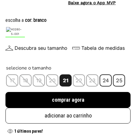
Baixe agora o App MVP
escolha a
cor:
branco
Descubra seu tamanho
Tabela de medidas
selecione o tamanho
17
18
19
20
21
22
23
24
25
comprar agora
adicionar ao carrinho
1
últimos pares!