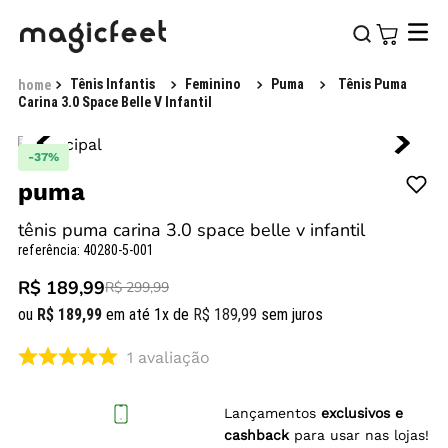
Tênis Infantis
Feminino
Puma
Tênis Puma
Carina 3.0 Space Belle V Infantil
-
37%
puma
tênis puma carina 3.0 space belle v infantil
referência
:
40280-5-001
R$ 189,99
R$ 299,99
ou
R$
189
,
99
em até
1
x de
R$
189
,
99
sem juros
1
avaliação
Lançamentos
exclusivos e
cashback
para usar nas lojas!