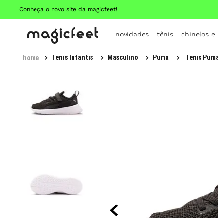
Conheça o novo site da magicfeet!
novidades
tênis
chinelos e
Tênis Infantis
Masculino
Puma
Tênis Puma