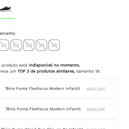
tamanho
21
22
23
24
25
e produto está
indisponível no momento
,
namos um
TOP
3
de produtos similares,
tamanho
19
:
Tênis Puma Flexfocus Modern Infantil
quero ver!
Tênis Puma Flexfocus Modern Infantil
quero ver!