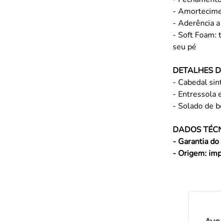
- Amortecimen
- Aderência a
- Soft Foam: 
seu pé
DETALHES 
- Cabedal sin
- Entressola
- Solado de b
DADOS TÉC
- Garantia do 
- Origem: im