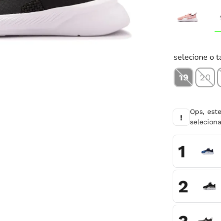
10
º
tênis infantil
selecione o 
19
20
Ops, est
!
selecio
1
2