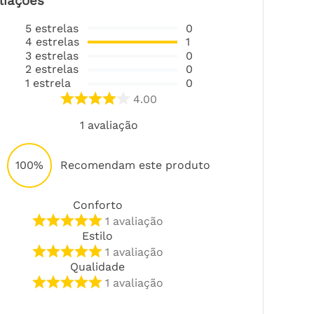
liações
5
estrelas
0
4
estrelas
1
3
estrelas
0
2
estrelas
0
1
estrela
0
4.00
1
avaliação
100%
Recomendam este produto
Conforto
1
avaliação
Estilo
1
avaliação
Qualidade
1
avaliação