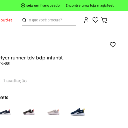
seja um franqueado
Encontre uma loja magicfeet
o que você procura?
outlet
lyer runner tdv bdp infantil
-5-001
1
avaliação
preto