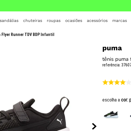
 sandálias
chuteiras
roupas
ocasiões
acessórios
marcas
TERMOS MAIS BUSCADOS
 Flyer Runner TDV BDP Infantil
1
º
crocs
puma
2
º
jordan
tênis puma f
3
º
adidas
referência
:
37607
4
º
nike
5
º
tenis
6
º
croc
escolha a
cor:
7
º
vans
8
º
all star
9
º
new balance