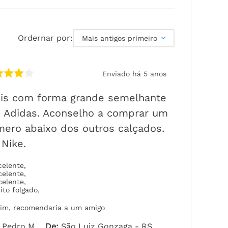
Ordernar por:
Mais antigos primeiro
Enviado há
5 anos
nis com forma grande semelhante
 Adidas. Aconselho a comprar um
ero abaixo dos outros calçados.
 Nike.
celente
,
celente
,
celente
,
ito folgado
,
im, recomendaria a um amigo
Pedro M.
De
:
São Luiz Gonzaga - RS