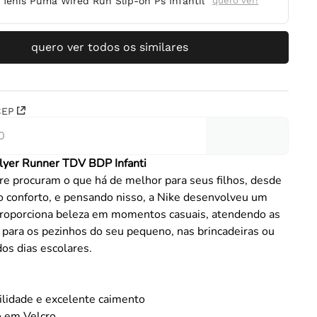
Tênis Puma Wired Run Slip-on Ps Infantil
quero ver!
quero ver todos os similares
CEP
lyer Runner TDV BDP Infanti
re procuram o que há de melhor para seus filhos, desde
o conforto, e pensando nisso, a Nike desenvolveu um
proporciona beleza em momentos casuais, atendendo as
para os pezinhos do seu pequeno, nas brincadeiras ou
dos dias escolares.
ilidade e excelente caimento
 em Velcro