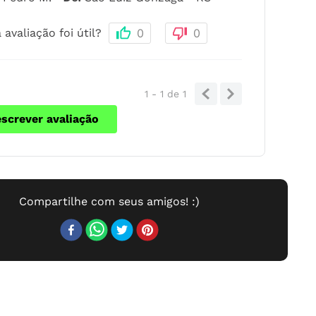
 avaliação foi útil?
0
0
1 - 1
de
1
escrever avaliação