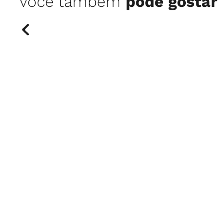
você também
pode gostar