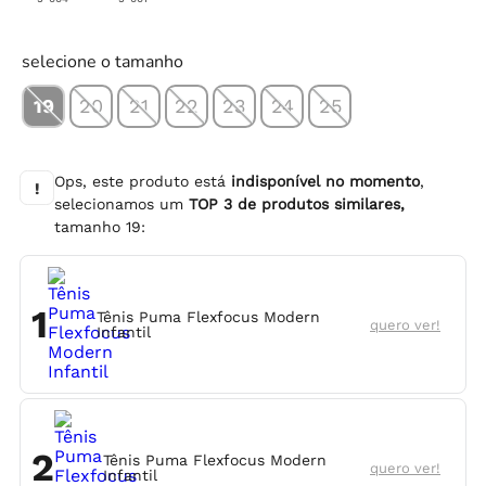
selecione o tamanho
19
20
21
22
23
24
25
Ops, este produto está
indisponível no momento
,
!
selecionamos um
TOP
3
de produtos similares,
tamanho
19
:
1
Tênis Puma Flexfocus Modern
quero ver!
Infantil
2
Tênis Puma Flexfocus Modern
quero ver!
Infantil