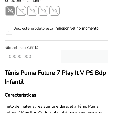
selecione o tamanho
26
27
28
29
30
Ops, este produto está
indisponível no momento
.
!
Não sei meu CEP
Tênis Puma Future 7 Play It V PS Bdp
Infantil
Características
Feito de material resistente e durável a Tênis Puma
Future 7 Play It V PS Bdp Infantil é oque seu pequeno