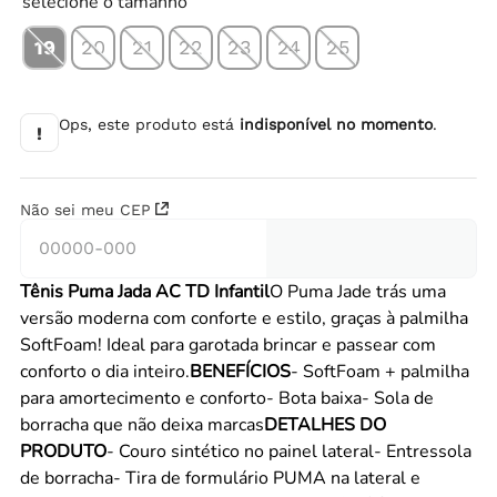
selecione o tamanho
19
20
21
22
23
24
25
Ops, este produto está
indisponível no momento
.
!
Não sei meu CEP
Tênis Puma Jada AC TD Infantil
O Puma Jade trás uma
versão moderna com conforte e estilo, graças à palmilha
SoftFoam! Ideal para garotada brincar e passear com
conforto o dia inteiro.
BENEFÍCIOS
- SoftFoam + palmilha
para amortecimento e conforto- Bota baixa- Sola de
borracha que não deixa marcas
DETALHES DO
PRODUTO
- Couro sintético no painel lateral- Entressola
de borracha- Tira de formulário PUMA na lateral e