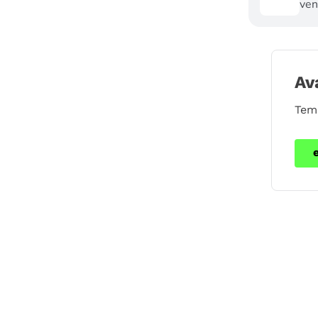
ven
Av
Tem 