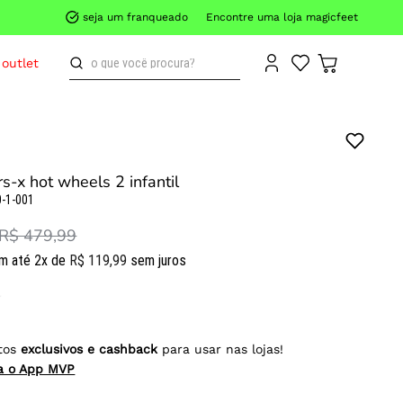
seja um franqueado
Encontre uma loja magicfeet
o que você procura?
outlet
s-x hot wheels 2 infantil
-1-001
R$ 479,99
m até
2
x de
R$
119
,
99
sem juros
tos
exclusivos e cashback
para usar nas lojas!
ra o App MVP