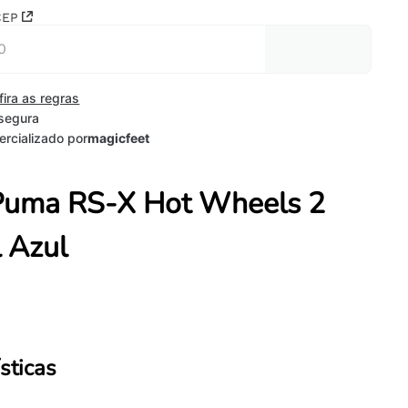
CEP
fira as regras
segura
rcializado por
magicfeet
Puma RS-X Hot Wheels 2
l Azul
sticas