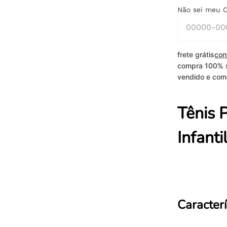
Não sei meu 
frete grátis
con
compra 100% 
vendido e come
Tênis 
Infanti
Caracterí