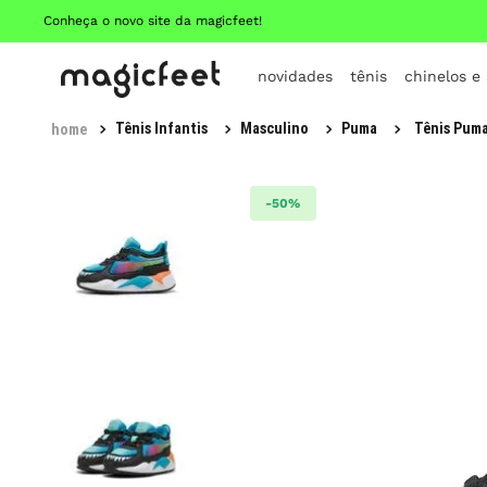
Conheça o novo site da magicfeet!
novidades
tênis
chinelos e
Tênis Infantis
Masculino
Puma
Tênis Puma
-
50%