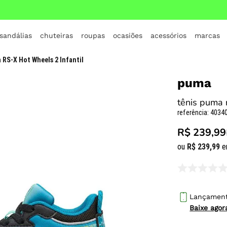
 sandálias
chuteiras
roupas
ocasiões
acessórios
marcas
TERMOS MAIS BUSCADOS
 RS-X Hot Wheels 2 Infantil
1
º
crocs
puma
2
º
jordan
tênis puma r
3
º
adidas
referência
:
40340
4
º
nike
R$ 239,99
5
º
tenis
ou
R$
239
,
99
e
6
º
croc
7
º
vans
8
º
all star
Lançamen
Baixe ago
9
º
new balance