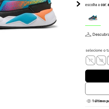
10
º
tênis infantil
escolha a
cor:
Descubr
selecione o 
17
18
1
últimos p