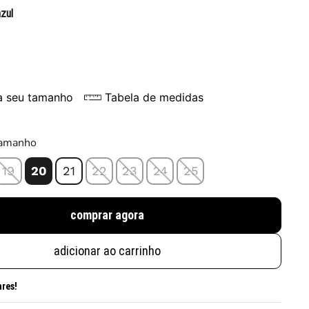
azul
a seu tamanho
Tabela de medidas
tamanho
19
20
21
22
23
24
25
comprar agora
adicionar ao carrinho
ares!