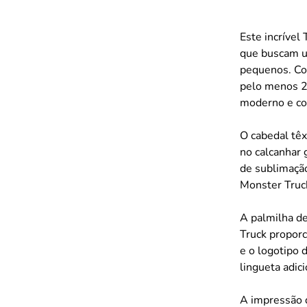
Este incríve
que buscam um
pequenos. Com
pelo menos 2
moderno e co
O cabedal têx
no calcanhar 
de sublimaçã
Monster Truck
A palmilha d
Truck propor
e o logotipo 
lingueta adic
A impressão 