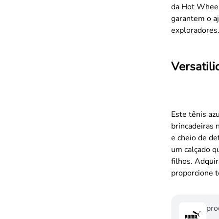
da Hot Wheels
garantem o aj
exploradores
Versatil
Este tênis az
brincadeiras 
e cheio de d
um calçado qu
filhos. Adqui
proporcione 
pro