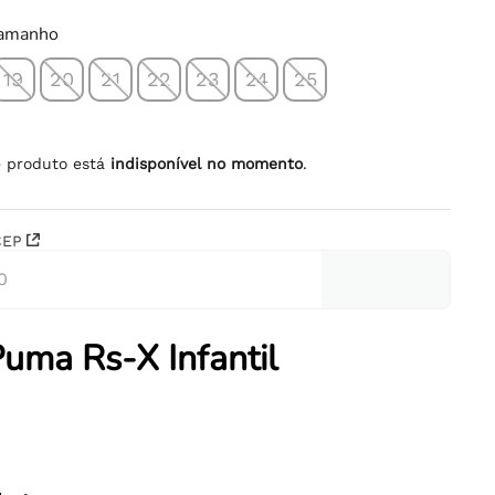
tamanho
19
20
21
22
23
24
25
e produto está
indisponível no momento
.
CEP
Puma Rs-X Infantil