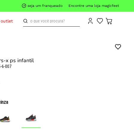
seja um franqueado
Encontre uma loja magicfeet
o que você procura?
outlet
s-x ps infantil
-6-007
cinza