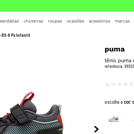
 sandálias
chuteiras
roupas
ocasiões
acessórios
marcas
TERMOS MAIS BUSCADOS
 RS-X Ps Infantil
1
º
crocs
puma
2
º
jordan
tênis puma r
3
º
adidas
referência
:
39555
4
º
nike
5
º
tenis
6
º
croc
escolha a
cor:
7
º
all star
8
º
vans
9
º
new balance