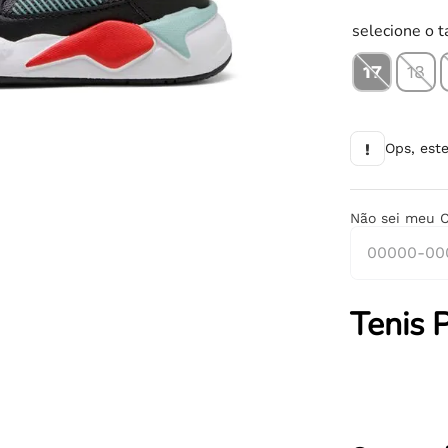
10
º
chuteira
selecione o 
17
18
!
Ops, est
Não sei meu 
Tenis 