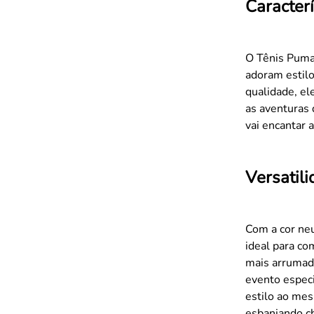
Caracterí
O Tênis Puma 
adoram estilo
qualidade, el
as aventuras 
vai encantar 
Versatil
Com a cor neu
ideal para co
mais arrumad
evento especi
estilo ao me
esbanjando ch