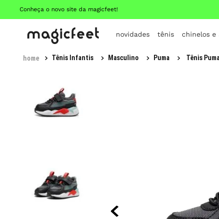
Conheça o novo site da magicfeet!
novidades
tênis
chinelos e
Tênis Infantis
Masculino
Puma
Tênis Puma