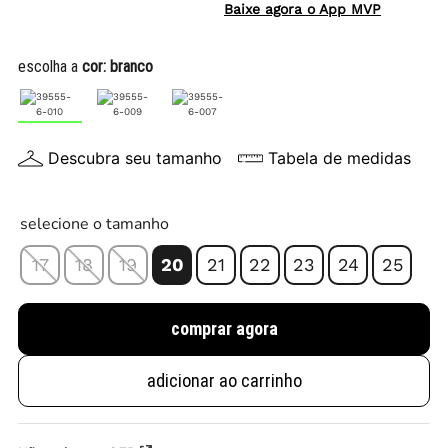
Baixe agora o App MVP
escolha a
cor:
branco
Descubra seu tamanho
Tabela de medidas
selecione o tamanho
17
18
19
20
21
22
23
24
25
comprar agora
adicionar ao carrinho