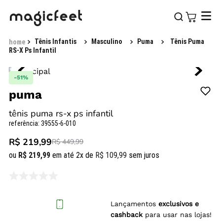
Tênis Infantis
Masculino
Puma
Tênis Puma
RS-X Ps Infantil
-
51%
puma
tênis puma rs-x ps infantil
referência
:
39555-6-010
R$ 219,99
R$ 449,99
ou
R$
219
,
99
em até
2
x de
R$
109
,
99
sem juros
Lançamentos
exclusivos e
cashback
para usar nas lojas!