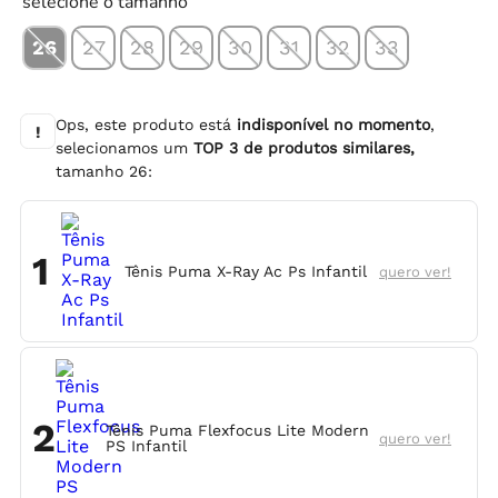
selecione o tamanho
26
27
28
29
30
31
32
33
Ops, este produto está
indisponível no momento
,
!
selecionamos um
TOP
3
de produtos similares,
tamanho
26
:
1
Tênis Puma X-Ray Ac Ps Infantil
quero ver!
2
Tênis Puma Flexfocus Lite Modern
quero ver!
PS Infantil