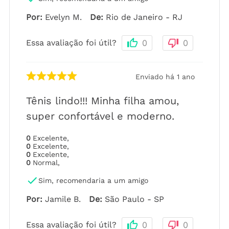
Por
:
Evelyn M.
De
:
Rio de Janeiro - RJ
Essa avaliação foi útil?
0
0
Enviado há
1 ano
Tênis lindo!!! Minha filha amou,
super confortável e moderno.
0
Excelente
,
0
Excelente
,
0
Excelente
,
0
Normal
,
Sim, recomendaria a um amigo
Por
:
Jamile B.
De
:
São Paulo - SP
Essa avaliação foi útil?
0
0