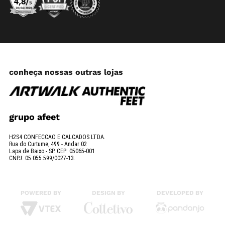
conheça nossas outras lojas
grupo afeet
H2S4 CONFECCAO E CALCADOS LTDA.
Rua do Curtume, 499 - Andar 02
Lapa de Baixo - SP. CEP: 05065-001
CNPJ: 05.055.599/0027-13.
POWERED BY
DESIGN BY
DEVELOPED BY