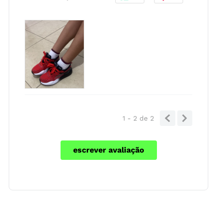
1 - 2
de
2
escrever avaliação