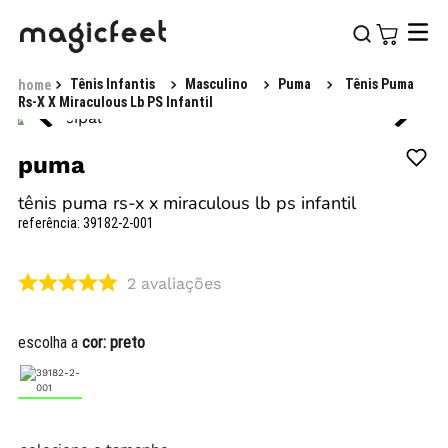
Tênis Infantis
Masculino
Puma
Tênis Puma
Rs-X X Miraculous Lb PS Infantil
puma
tênis puma rs-x x miraculous lb ps infantil
referência
:
39182-2-001
2
avaliações
escolha a
cor:
preto