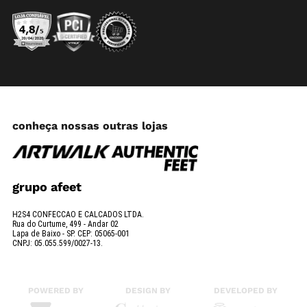
conheça nossas outras lojas
grupo afeet
H2S4 CONFECCAO E CALCADOS LTDA.
Rua do Curtume, 499 - Andar 02
Lapa de Baixo - SP. CEP: 05065-001
CNPJ: 05.055.599/0027-13.
POWERED BY
DESIGN BY
DEVELOPED BY