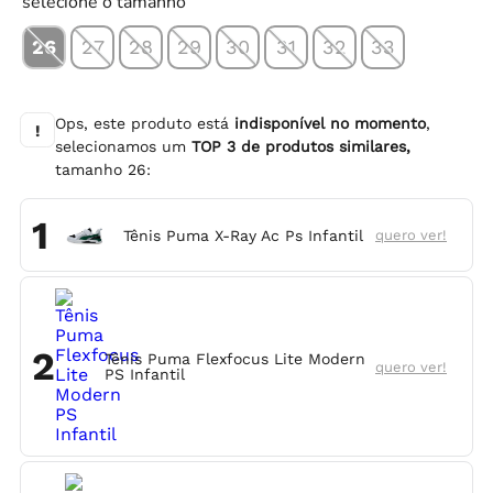
selecione o tamanho
26
27
28
29
30
31
32
33
Ops, este produto está
indisponível no momento
,
!
selecionamos um
TOP
3
de produtos similares,
tamanho
26
:
1
Tênis Puma X-Ray Ac Ps Infantil
quero ver!
2
Tênis Puma Flexfocus Lite Modern
quero ver!
PS Infantil