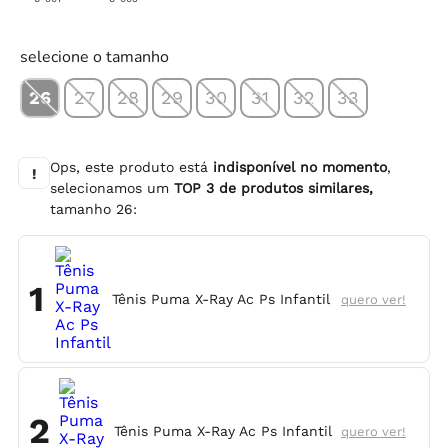
selecione o tamanho
26
27
28
29
30
31
32
33
Ops, este produto está
indisponível no momento
,
!
selecionamos um
TOP
3
de produtos similares,
tamanho
26
:
1
Tênis Puma X-Ray Ac Ps Infantil
quero ver!
2
Tênis Puma X-Ray Ac Ps Infantil
quero ver!