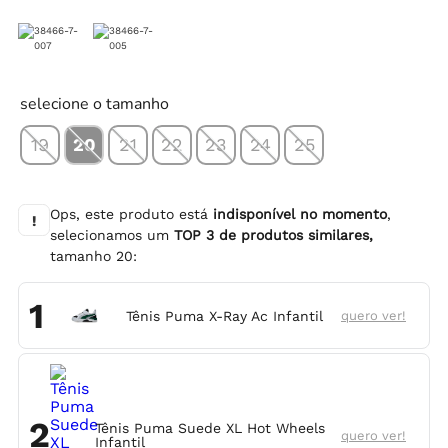
selecione o tamanho
19
20
21
22
23
24
25
Ops, este produto está
indisponível no momento
,
!
selecionamos um
TOP
3
de produtos similares,
tamanho
20
:
1
Tênis Puma X-Ray Ac Infantil
quero ver!
2
Tênis Puma Suede XL Hot Wheels
quero ver!
Infantil