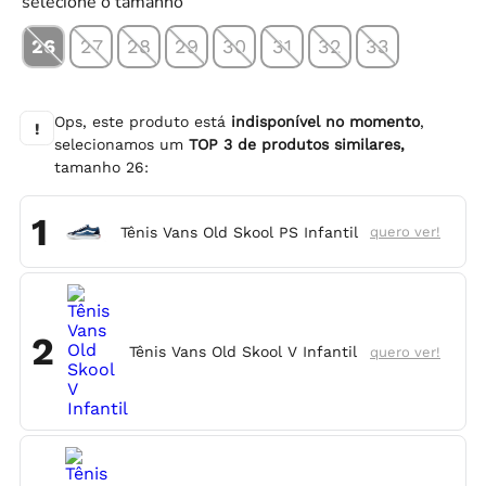
selecione o tamanho
26
27
28
29
30
31
32
33
Ops, este produto está
indisponível no momento
,
!
selecionamos um
TOP
3
de produtos similares,
tamanho
26
:
1
Tênis Vans Old Skool PS Infantil
quero ver!
2
Tênis Vans Old Skool V Infantil
quero ver!