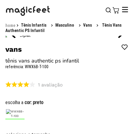
Tênis Infantis
Masculino
Vans
Tênis Vans
Authentic PS Infantil
vans
tênis vans authentic ps infantil
referência
:
WWX6B-T-100
1
avaliação
escolha a
cor:
preto