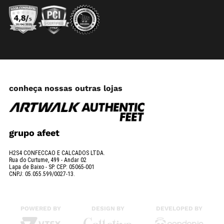
conheça nossas outras lojas
grupo afeet
H2S4 CONFECCAO E CALCADOS LTDA.
Rua do Curtume, 499 - Andar 02
Lapa de Baixo - SP. CEP: 05065-001
CNPJ: 05.055.599/0027-13.
POWERED BY
DESIGN BY
DEVELOPED BY