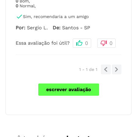
0
Bom
,
0
Normal
,
Sim, recomendaria a um amigo
Por
:
Sergio L.
De
:
Santos - SP
Essa avaliação foi útil?
0
0
1 - 1
de
1
escrever avaliação