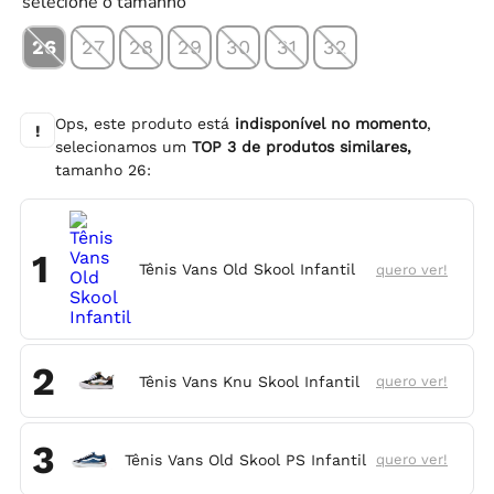
selecione o tamanho
26
27
28
29
30
31
32
Ops, este produto está
indisponível no momento
,
!
selecionamos um
TOP
3
de produtos similares,
tamanho
26
:
1
Tênis Vans Old Skool Infantil
quero ver!
2
Tênis Vans Knu Skool Infantil
quero ver!
3
Tênis Vans Old Skool PS Infantil
quero ver!