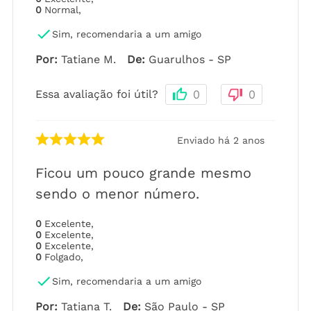
0
Normal
,
Sim, recomendaria a um amigo
Por
:
Tatiane M.
De
:
Guarulhos - SP
Essa avaliação foi útil?
0
0
Enviado há
2 anos
Ficou um pouco grande mesmo
sendo o menor número.
0
Excelente
,
0
Excelente
,
0
Excelente
,
0
Folgado
,
Sim, recomendaria a um amigo
Por
:
Tatiana T.
De
:
São Paulo - SP