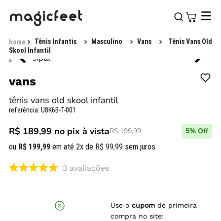
Tênis Infantis
Masculino
Vans
Tênis Vans Old
Skool Infantil
vans
tênis vans old skool infantil
referência
:
U8K6B-T-001
R$ 189,99
no pix à vista
R$ 199,99
5
% Off
ou
R$
199
,
99
em até
2
x de
R$
99
,
99
sem juros
3
avaliações
Use o
cupom
de primeira
compra no site: