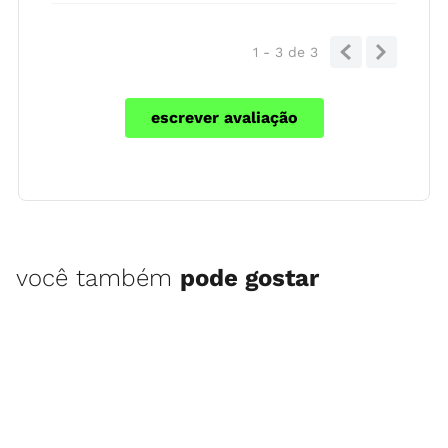
1 - 3
de
3
escrever avaliação
você também
pode gostar