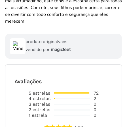
mais arrumadinho, este tênis é a escolha certa para todas
as ocasiões. Com ele, seus filhos podem brincar, correr e
se divertir com todo conforto e segurança que eles
merecem.
produto original
vans
vendido por
magicfeet
Avaliações
5
estrelas
72
4
estrelas
2
3
estrelas
0
2
estrelas
0
1
estrela
0