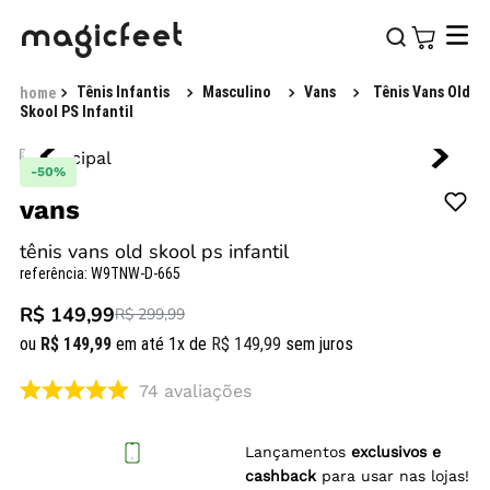
Tênis Infantis
Masculino
Vans
Tênis Vans Old
Skool PS Infantil
-
50%
vans
tênis vans old skool ps infantil
referência
:
W9TNW-D-665
R$ 149,99
R$ 299,99
ou
R$
149
,
99
em até
1
x de
R$
149
,
99
sem juros
74
avaliações
Lançamentos
exclusivos e
cashback
para usar nas lojas!