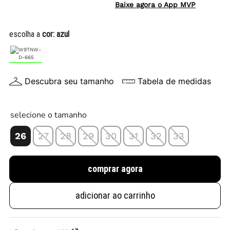
Baixe agora o App MVP
escolha a
cor:
azul
Descubra seu tamanho
Tabela de medidas
selecione o tamanho
26
27
28
29
30
31
32
33
comprar agora
adicionar ao carrinho