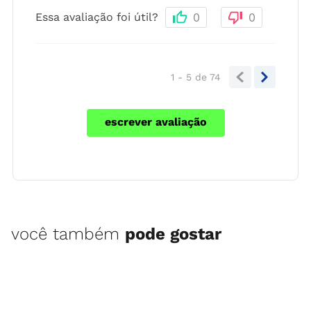
Essa avaliação foi útil?
0
0
1 - 5
de
74
escrever avaliação
você também
pode gostar