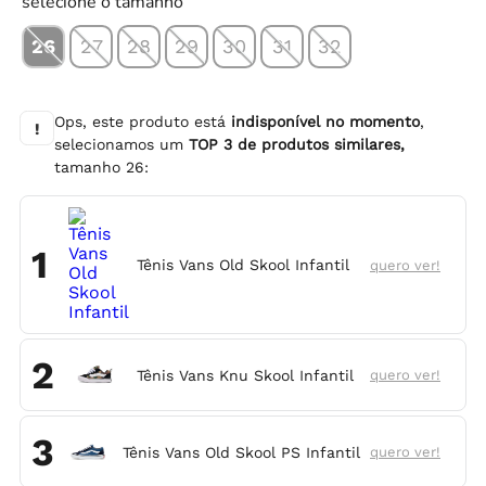
selecione o tamanho
26
27
28
29
30
31
32
Ops, este produto está
indisponível no momento
,
!
selecionamos um
TOP
3
de produtos similares,
tamanho
26
:
1
Tênis Vans Old Skool Infantil
quero ver!
2
Tênis Vans Knu Skool Infantil
quero ver!
3
Tênis Vans Old Skool PS Infantil
quero ver!