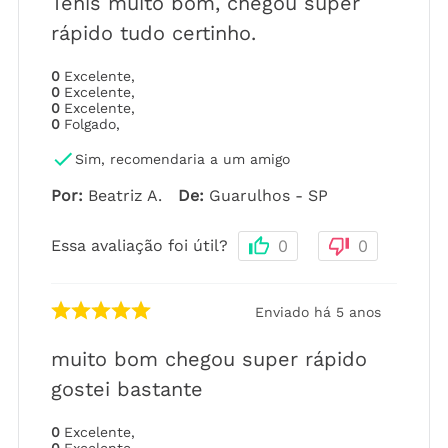
Tênis muito bom, chegou super
rápido tudo certinho.
0
Excelente
,
0
Excelente
,
0
Excelente
,
0
Folgado
,
Sim, recomendaria a um amigo
Por
:
Beatriz A.
De
:
Guarulhos - SP
Essa avaliação foi útil?
0
0
Enviado há
5 anos
muito bom chegou super rápido
gostei bastante
0
Excelente
,
0
Excelente
,