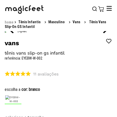
Tênis Infantis
Masculino
Vans
Tênis Vans
Slip-On GS Infantil
vans
tênis vans slip-on gs infantil
referência
:
EYEBW-W-002
11
avaliações
escolha a
cor:
branco