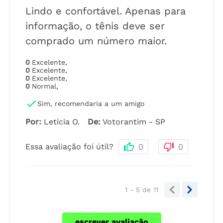
Lindo e confortável. Apenas para
informação, o tênis deve ser
comprado um número maior.
0
Excelente
,
0
Excelente
,
0
Excelente
,
0
Normal
,
Sim, recomendaria a um amigo
Por
:
Leticia O.
De
:
Votorantim - SP
Essa avaliação foi útil?
0
0
1 - 5
de
11
escrever avaliação