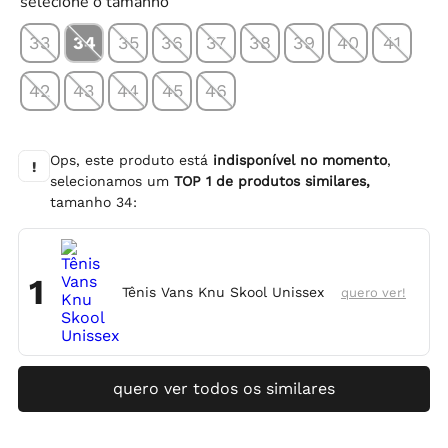
selecione o tamanho
33
34
35
36
37
38
39
40
41
42
43
44
45
46
Ops, este produto está
indisponível no momento
,
!
selecionamos um
TOP
1
de produtos similares,
tamanho
34
:
1
Tênis Vans Knu Skool Unissex
quero ver!
quero ver todos os similares