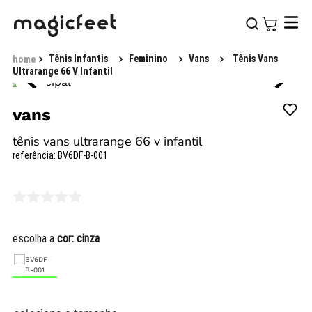
Tênis Infantis
Feminino
Vans
Tênis Vans
Ultrarange 66 V Infantil
vans
tênis vans ultrarange 66 v infantil
referência
:
BV6DF-B-001
escolha a
cor:
cinza