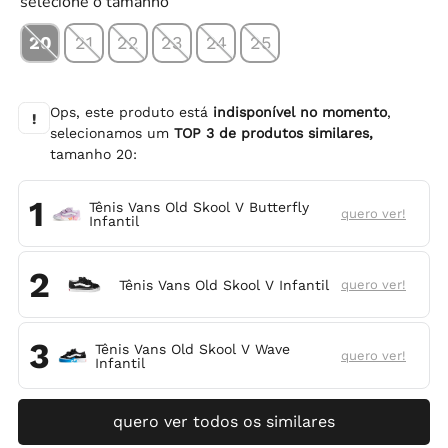
selecione o tamanho
20
21
22
23
24
25
Ops, este produto está
indisponível no momento
,
!
selecionamos um
TOP
3
de produtos similares,
tamanho
20
:
1
Tênis Vans Old Skool V Butterfly
quero ver!
Infantil
2
Tênis Vans Old Skool V Infantil
quero ver!
3
Tênis Vans Old Skool V Wave
quero ver!
Infantil
quero ver todos os similares