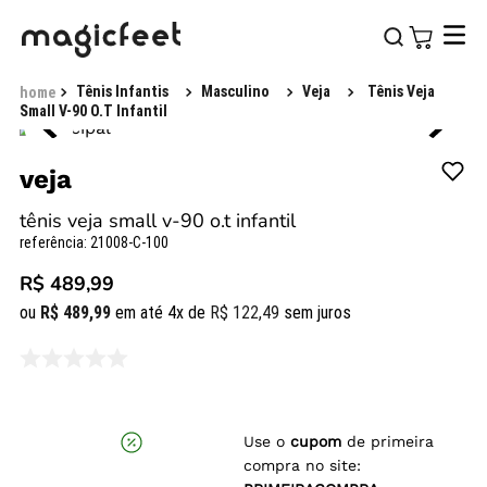
Tênis Infantis
Masculino
Veja
Tênis Veja
Small V-90 O.T Infantil
veja
tênis veja small v-90 o.t infantil
referência
:
21008-C-100
R$ 489,99
ou
R$
489
,
99
em até
4
x de
R$
122
,
49
sem juros
Use o
cupom
de primeira
compra no site: