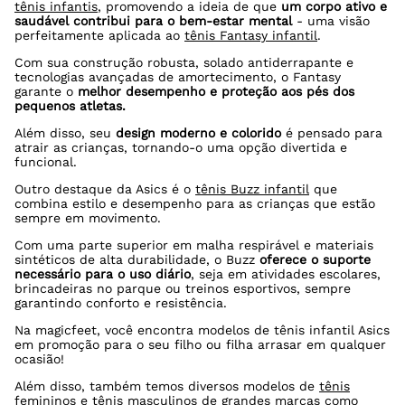
tênis infantis
, promovendo a ideia de que
um corpo ativo e
saudável contribui para o bem-estar mental
- uma visão
perfeitamente aplicada ao
tênis Fantasy infantil
.
Com sua construção robusta, solado antiderrapante e
tecnologias avançadas de amortecimento, o Fantasy
garante o
melhor desempenho e proteção aos pés dos
pequenos atletas.
Além disso, seu
design moderno e colorido
é pensado para
atrair as crianças, tornando-o uma opção divertida e
funcional.
Outro destaque da Asics é o
tênis Buzz infantil
que
combina estilo e desempenho para as crianças que estão
sempre em movimento.
Com uma parte superior em malha respirável e materiais
sintéticos de alta durabilidade, o Buzz
oferece o suporte
necessário para o uso diário
, seja em atividades escolares,
brincadeiras no parque ou treinos esportivos, sempre
garantindo conforto e resistência.
Na magicfeet, você encontra modelos de tênis infantil Asics
em promoção para o seu filho ou filha arrasar em qualquer
ocasião!
Além disso, também temos diversos modelos de
tênis
femininos
e
tênis masculinos
de grandes marcas como