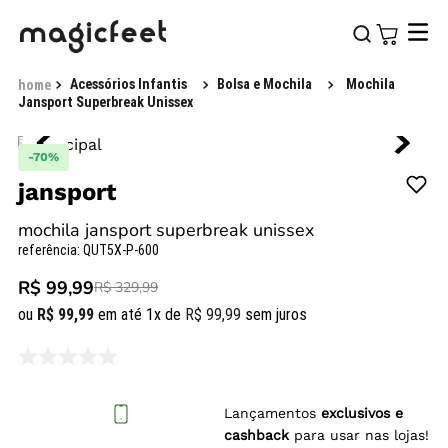
Acessórios Infantis
Bolsa e Mochila
Mochila
Jansport Superbreak Unissex
-
70%
jansport
mochila jansport superbreak unissex
referência
:
QUT5X-P-600
R$ 99,99
R$ 329,99
ou
R$
99
,
99
em até
1
x de
R$
99
,
99
sem juros
Lançamentos
exclusivos e
cashback
para usar nas lojas!