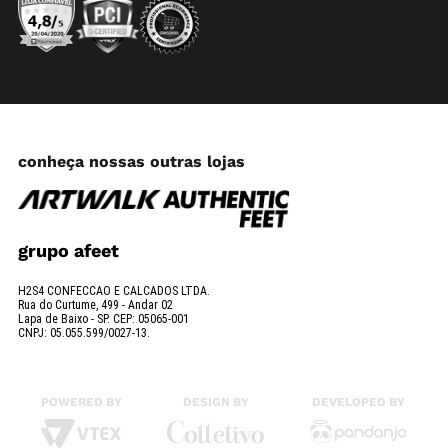
conheça nossas outras lojas
grupo afeet
H2S4 CONFECCAO E CALCADOS LTDA.
Rua do Curtume, 499 - Andar 02
Lapa de Baixo - SP. CEP: 05065-001
CNPJ: 05.055.599/0027-13.
POWERED BY
DESIGN BY
DEVELOPED BY