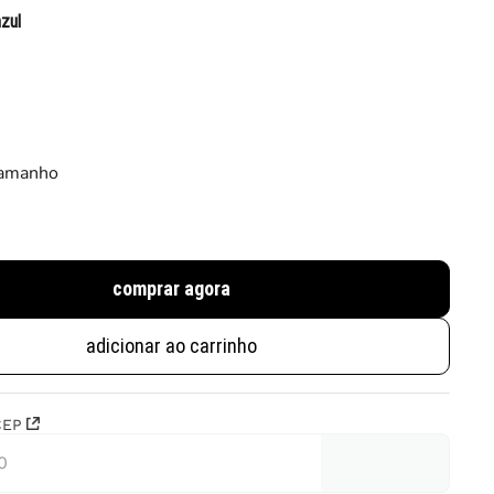
azul
tamanho
comprar agora
adicionar ao carrinho
CEP