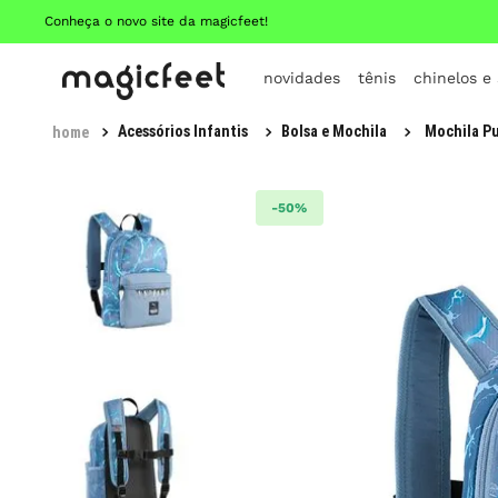
Conheça o novo site da magicfeet!
novidades
tênis
chinelos e
Acessórios Infantis
Bolsa e Mochila
Mochila Pu
-
50%