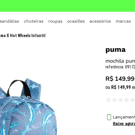
 sandálias
chuteiras
roupas
ocasiões
acessórios
marcas
TERMOS MAIS BUSCADOS
ma X Hot Wheels Infantil
1
º
crocs
puma
2
º
jordan
mochila pum
3
º
adidas
referência
:
09172
4
º
nike
R$ 149,99
5
º
tenis
ou
R$
149
,
99
e
6
º
croc
7
º
all star
8
º
vans
Lançamen
Baixe ago
9
º
tênis infantil