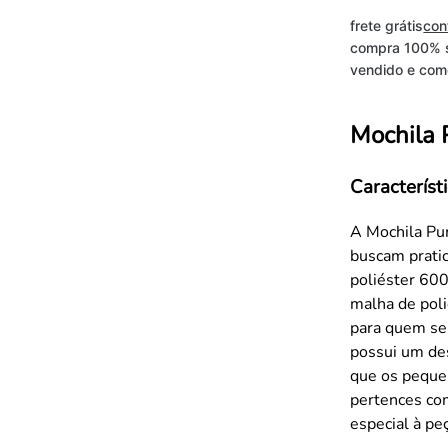
frete grátis
con
compra 100% 
vendido e come
Mochila 
Característ
A Mochila Pu
buscam pratic
poliéster 60
malha de poli
para quem se
possui um de
que os peque
pertences com
especial à pe