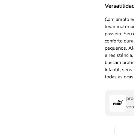
Versatilida
Com amplo esp
levar materia
passeio. Seu
conforto dura
pequenos. Alé
e resistência
buscam prati
Infantil, seu
todas as ocas
pro
ven