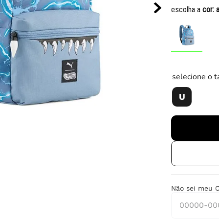
10
º
chuteira
escolha a
cor:
selecione o 
U
Não sei meu 