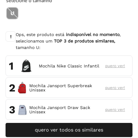
selecione o tamanho
U
Ops, este produto está
indisponível no momento
,
!
selecionamos um
TOP
3
de produtos similares,
tamanho
U
:
1
Mochila Nike Classic Infantil
quero ver!
2
Mochila Jansport Superbreak
quero ver!
Unissex
3
Mochila Jansport Draw Sack
quero ver!
Unissex
quero ver todos os similares