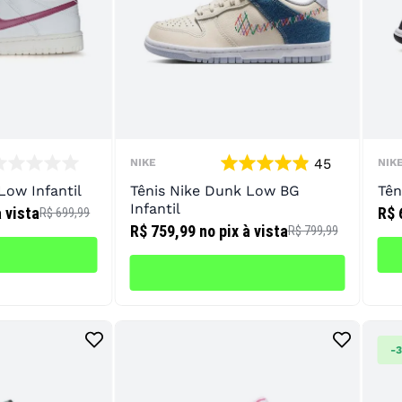
10
º
chuteira
45
NIKE
NIK
Low Infantil
Tênis Nike Dunk Low BG
Tên
Infantil
à vista
R$ 
R$ 699,99
R$ 759,99
no pix à vista
R$ 799,99
-