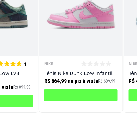
41
NIKE
NIK
 Low LV8 1
Tênis Nike Dunk Low Infantil
Tên
R$ 664,99
no pix à vista
R$ 
R$ 699,99
à vista
R$ 899,99