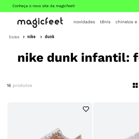
Conheça o novo site da magicfeet!
novidades
tênis
chinelos e
nike
dunk
nike dunk infantil:
16
produtos