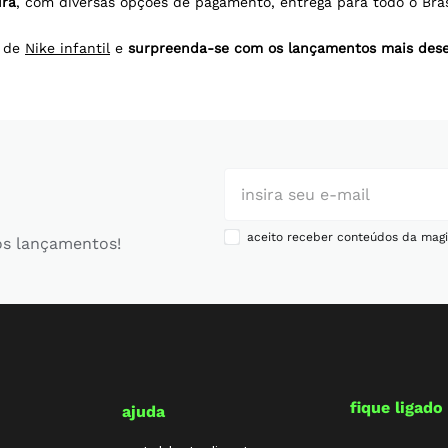
ura
, com diversas opções de pagamento, entrega para todo o Bras
a de
Nike infantil
e
surpreenda-se com os lançamentos mais dese
aceito receber conteúdos da magi
os lançamentos!
fique ligado
ajuda