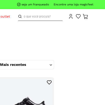
seja um franqueado
Encontre uma loja magicfeet
o que você procura?
outlet
Mais recentes