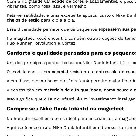
Com uma
grande variedade de cores e acabamentos
, é poss
vibrantes, como rosa, azul e vermelho.
Pela versatilidade, é uma excelente aposta: tanto o Nike D
cheios de estilo
para o dia a dia.
Essa diversidade permite que os pequenos
expressem sua pe
Na magicfeet, você encontra também outras opções de
tênis
Flex Runner
,
Revolution
e
Cortez
.
Conforto e qualidade pensados para os pequeno
Um dos principais pontos fortes do Nike Dunk Infantil é o co
O modelo conta com
cabedal resistente e entressola de es
Além disso, o cano baixo do tênis Dunk permite maior libe
A construção em
materiais de alta qualidade, como couro e
Isso significa que o Dunk infantil é um investimento inteli
Compre seu Nike Dunk Infantil na magicfeet
Na hora de escolher o tênis ideal para as crianças, a magicfee
Aqui você encontra o Nike Dunk Infantil em diversos tamanh