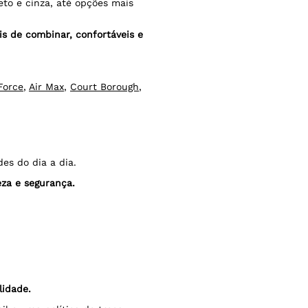
eto e cinza, até opções mais
is de combinar, confortáveis e
Force
,
Air Max
,
Court Borough
,
es do dia a dia.
eza e segurança.
lidade.