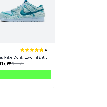
4
E
is Nike Dunk Low Infantil
419,99
R$ 649,99