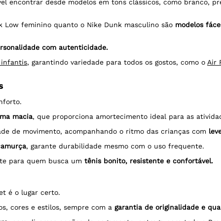
ível encontrar desde modelos em tons clássicos, como branco, pr
unk Low feminino quanto o Nike Dunk masculino são
modelos fáce
rsonalidade com autenticidade.
 infantis
, garantindo variedade para todos os gostos, como o
Air 
s
nforto.
puma macia
, que proporciona amortecimento ideal para as atividad
rdade de movimento, acompanhando o ritmo das crianças com
lev
 camurça
, garante durabilidade mesmo com o uso frequente.
gente para quem busca um
tênis bonito, resistente e confortável.
t é o lugar certo.
os, cores e estilos, sempre com a
garantia de originalidade e qua