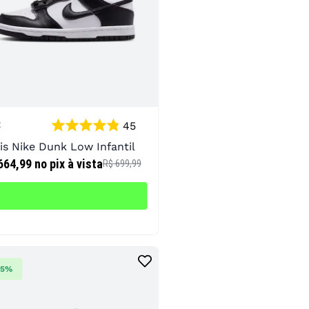
45
E
is Nike Dunk Low Infantil
664,99
no pix à vista
R$ 699,99
35%