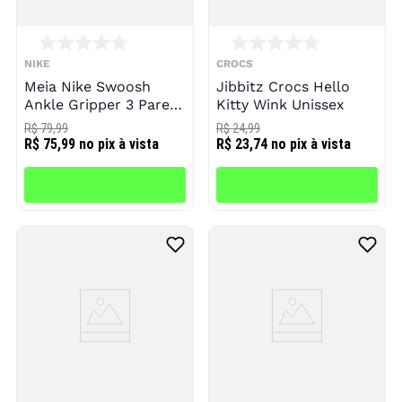
NIKE
CROCS
Meia Nike Swoosh
Jibbitz Crocs Hello
Ankle Gripper 3 Pares
Kitty Wink Unissex
Infantil
R$ 79,99
R$ 24,99
R$ 75,99
no pix à vista
R$ 23,74
no pix à vista