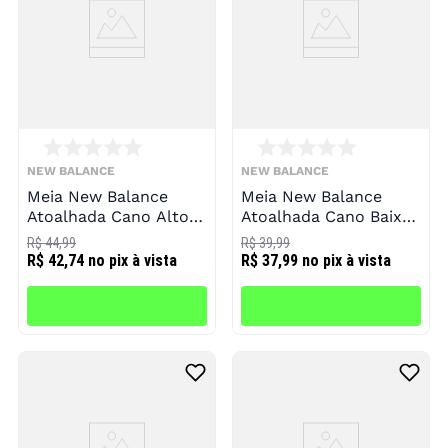
NEW BALANCE
NEW BALANCE
Meia New Balance
Meia New Balance
Atoalhada Cano Alto 3
Atoalhada Cano Baixo
Pares Infantil
3 Pares Infantil
R$ 44,99
R$ 39,99
R$ 42,74
no pix à vista
R$ 37,99
no pix à vista