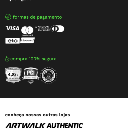
formas de pagamento
compra 100% segura
conheça nossas outras lojas