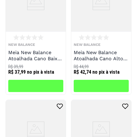
NEW BALANCE
NEW BALANCE
Meia New Balance
Meia New Balance
Atoalhada Cano Baixo
Atoalhada Cano Alto 3
3 Pares Infantil
Pares Infantil
R$ 39,99
R$ 44,99
R$ 37,99
no pix à vista
R$ 42,74
no pix à vista