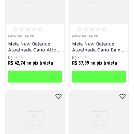
NEW BALANCE
NEW BALANCE
Meia New Balance
Meia New Balance
Atoalhada Cano Alto 3
Atoalhada Cano Baixo
Pares Infantil
3 Pares Infantil
R$ 44,99
R$ 39,99
R$ 42,74
no pix à vista
R$ 37,99
no pix à vista