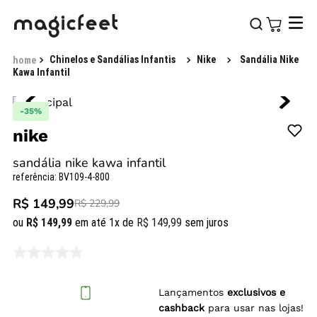
Chinelos e Sandálias Infantis
Nike
Sandália Nike
Kawa Infantil
-
35%
nike
sandália nike kawa infantil
referência
:
BV109-4-800
R$ 149,99
R$ 229,99
ou
R$
149
,
99
em até
1
x de
R$
149
,
99
sem juros
Lançamentos
exclusivos e
cashback
para usar nas lojas!