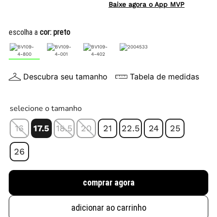
Baixe agora o App MVP
escolha a
cor:
preto
Descubra seu tamanho
Tabela de medidas
selecione o tamanho
16
17.5
18.5
20
21
22.5
24
25
26
comprar agora
adicionar ao carrinho