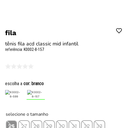
fila
tênis fila acd classic mid infantil
referência
:
K0002-8-157
escolha a
cor:
branco
selecione o tamanho
26
27
28
29
30
31
32
33