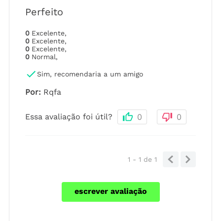
Perfeito
0
Excelente
,
0
Excelente
,
0
Excelente
,
0
Normal
,
Sim, recomendaria a um amigo
Por
:
Rqfa
Essa avaliação foi útil?
0
0
1 - 1
de
1
escrever avaliação