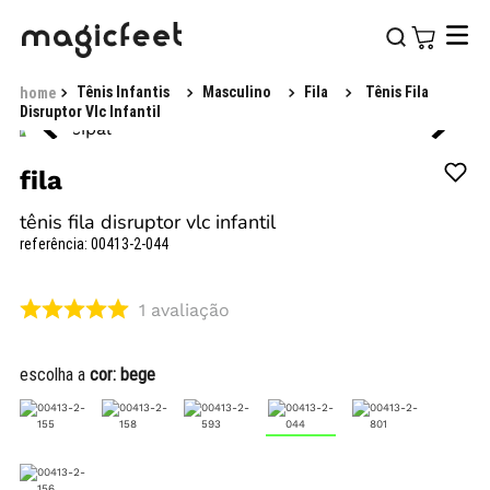
Tênis Infantis
Masculino
Fila
Tênis Fila
Disruptor Vlc Infantil
fila
tênis fila disruptor vlc infantil
referência
:
00413-2-044
1
avaliação
escolha a
cor:
bege