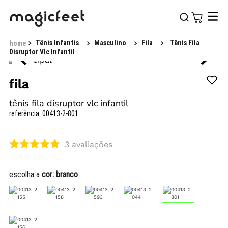
Tênis Infantis
Masculino
Fila
Tênis Fila
Disruptor Vlc Infantil
fila
tênis fila disruptor vlc infantil
referência
:
00413-2-801
3
avaliações
escolha a
cor:
branco