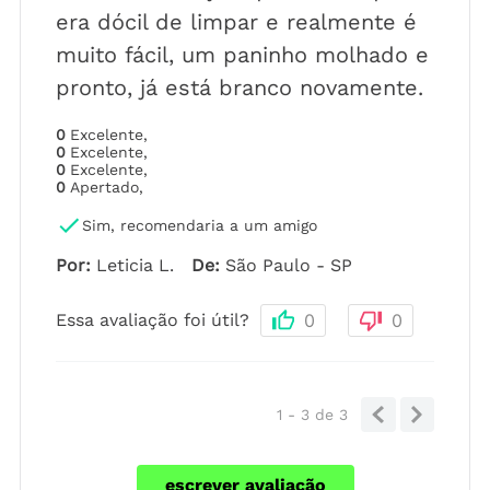
era dócil de limpar e realmente é
muito fácil, um paninho molhado e
pronto, já está branco novamente.
0
Excelente
,
0
Excelente
,
0
Excelente
,
0
Apertado
,
Sim, recomendaria a um amigo
Por
:
Leticia L.
De
:
São Paulo - SP
Essa avaliação foi útil?
0
0
1 - 3
de
3
escrever avaliação