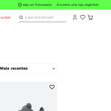
seja um franqueado
Encontre uma loja magicfeet
o que você procura?
outlet
Mais recentes