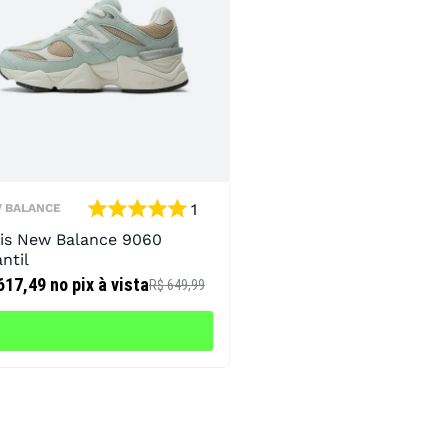
1
 BALANCE
is New Balance 9060
antil
617,49
no pix à vista
R$ 649,99