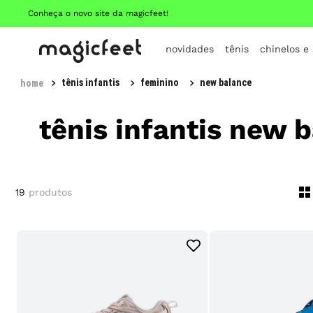
Conheça o novo site da magicfeet!
novidades
tênis
chinelos e
tênis infantis
feminino
new balance
tênis infantis new 
19
produtos