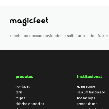
receba as nossas novidades e saiba antes dos futur
produtos
institucional
novidades
quem somos
tenis
seja um franqueado
roupas
nossas lojas
chinelos e sandalias
termos de uso