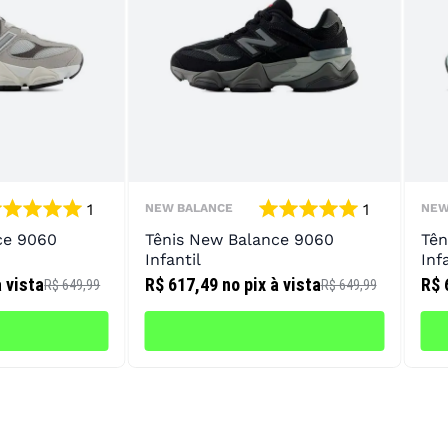
1
1
NEW BALANCE
NEW
ce 9060
Tênis New Balance 9060
Tên
Infantil
Inf
à vista
R$ 617,49
no pix à vista
R$ 
R$ 649,99
R$ 649,99