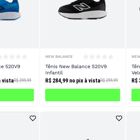
10
º
chuteira
NEW BALANCE
NEW
ce 520V9
Tênis New Balance 520V9
Tên
Infantil
Vel
à vista
R$ 284,99
no pix à vista
R$ 
R$ 299,99
R$ 299,99