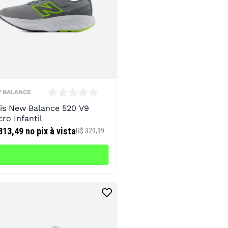
 BALANCE
is New Balance 520 V9
cro Infantil
313,49
no pix à vista
R$ 329,99