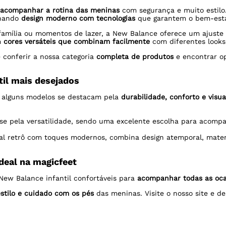
a acompanhar a rotina das meninas
com segurança e muito estilo
inando
design moderno com tecnologias
que garantem o bem-esta
m família ou momentos de lazer, a New Balance oferece um ajuste
m
cores versáteis que combinam facilmente
com diferentes looks,
 conferir a nossa categoria
completa de produtos
e encontrar o
il mais desejados
, alguns modelos se destacam pela
durabilidade, conforto e visua
e pela versatilidade, sendo uma excelente escolha para acompan
l retrô com toques modernos, combina design atemporal, materi
ideal na magicfeet
New Balance infantil confortáveis para
acompanhar todas as oca
estilo e cuidado com os pés
das meninas. Visite o nosso site e d