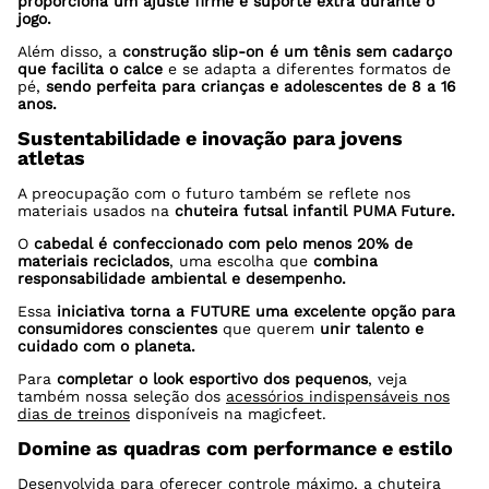
proporciona um ajuste firme e suporte extra durante o
jogo.
Além disso, a
construção slip-on é um tênis sem cadarço
que facilita o calce
e se adapta a diferentes formatos de
pé,
sendo perfeita para crianças e adolescentes de 8 a 16
anos.
Sustentabilidade e inovação para jovens
atletas
A preocupação com o futuro também se reflete nos
materiais usados na
chuteira futsal infantil PUMA Future.
O
cabedal é confeccionado com pelo menos 20% de
materiais reciclados
, uma escolha que
combina
responsabilidade ambiental e desempenho.
Essa
iniciativa torna a FUTURE uma excelente opção para
consumidores conscientes
que querem
unir talento e
cuidado com o planeta.
Para
completar o look esportivo dos pequenos
, veja
também nossa seleção dos
acessórios indispensáveis nos
dias de treinos
disponíveis na magicfeet.
Domine as quadras com performance e estilo
Desenvolvida para oferecer controle máximo, a chuteira