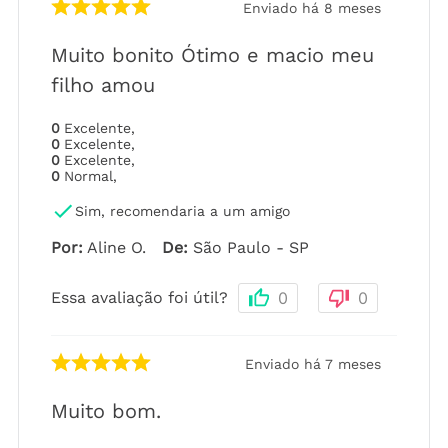
Enviado há
8 meses
Muito bonito Ótimo e macio meu
filho amou
0
Excelente
,
0
Excelente
,
0
Excelente
,
0
Normal
,
Sim, recomendaria a um amigo
Por
:
Aline O.
De
:
São Paulo - SP
Essa avaliação foi útil?
0
0
Enviado há
7 meses
Muito bom.