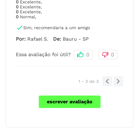
0
Excelente
,
0
Excelente
,
0
Excelente
,
0
Normal
,
Sim, recomendaria a um amigo
Por
:
Rafael S.
De
:
Bauru - SP
Essa avaliação foi útil?
0
0
1 - 3
de
3
escrever avaliação