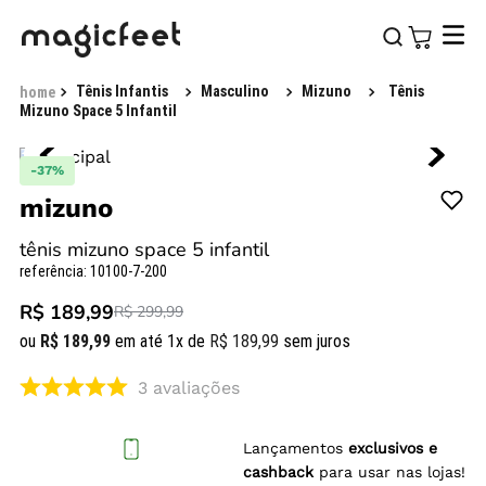
Tênis Infantis
Masculino
Mizuno
Tênis
Mizuno Space 5 Infantil
-
37%
mizuno
tênis mizuno space 5 infantil
referência
:
10100-7-200
R$ 189,99
R$ 299,99
ou
R$
189
,
99
em até
1
x de
R$
189
,
99
sem juros
3
avaliações
Lançamentos
exclusivos e
cashback
para usar nas lojas!