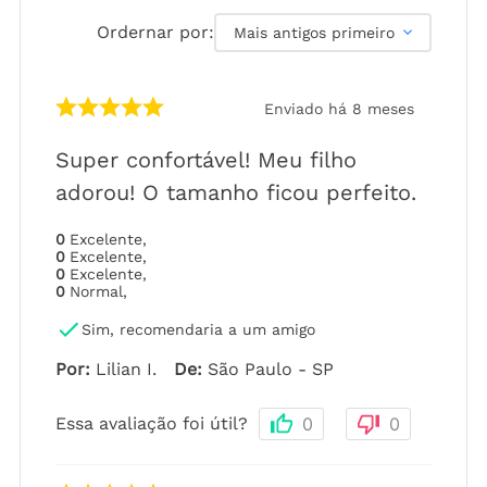
Ordernar por:
Mais antigos primeiro
Enviado há
8 meses
Super confortável! Meu filho
adorou! O tamanho ficou perfeito.
0
Excelente
,
0
Excelente
,
0
Excelente
,
0
Normal
,
Sim, recomendaria a um amigo
Por
:
Lilian I.
De
:
São Paulo - SP
Essa avaliação foi útil?
0
0