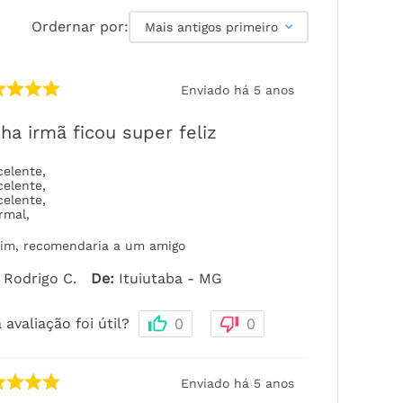
Ordernar por:
Mais antigos primeiro
Enviado há
5 anos
ha irmã ficou super feliz
celente
,
celente
,
celente
,
rmal
,
im, recomendaria a um amigo
Rodrigo C.
De
:
Ituiutaba - MG
 avaliação foi útil?
0
0
Enviado há
5 anos