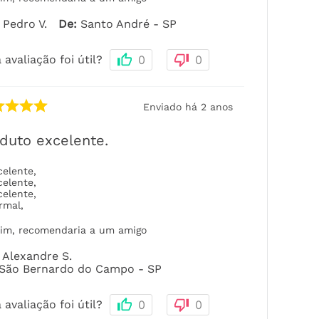
Pedro V.
De
:
Santo André - SP
 avaliação foi útil?
0
0
Enviado há
2 anos
duto excelente.
celente
,
celente
,
celente
,
rmal
,
im, recomendaria a um amigo
Alexandre S.
São Bernardo do Campo - SP
 avaliação foi útil?
0
0