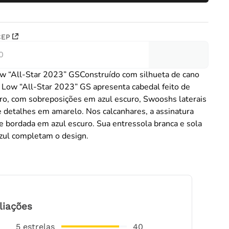
CEP
w “All-Star 2023” GSConstruído com silhueta de cano
 Low “All-Star 2023” GS apresenta cabedal feito de
aro, com sobreposições em azul escuro, Swooshs laterais
e detalhes em amarelo. Nos calcanhares, a assinatura
e bordada em azul escuro. Sua entressola branca e sola
azul completam o design.
liações
5
estrelas
40