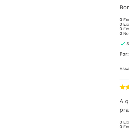
Bo
0
Ex
0
Ex
0
Ex
0
No
S
Por
:
Essa
A q
pra
0
Ex
0
Ex