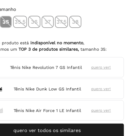
tamanho
35
35.5
36
37
37.5
38
e produto está
indisponível no momento
,
namos um
TOP
3
de produtos similares,
tamanho
35
:
Tênis Nike Revolution 7 GS Infantil
quero ver!
Tênis Nike Dunk Low GS Infantil
quero ver!
Tênis Nike Air Force 1 LE Infantil
quero ver!
quero ver todos os similares