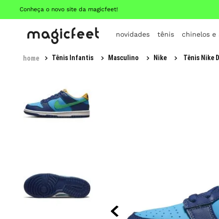
Conheça o novo site da magicfeet!
novidades
tênis
chinelos e
Tênis Infantis
Masculino
Nike
Tênis Nike 