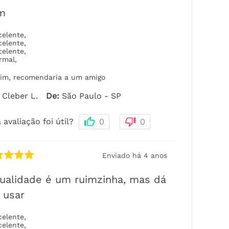
m
celente
,
celente
,
celente
,
rmal
,
im, recomendaria a um amigo
Cleber L.
De
:
São Paulo - SP
 avaliação foi útil?
0
0
Enviado há
4 anos
ualidade é um ruimzinha, mas dá
 usar
celente
,
celente
,