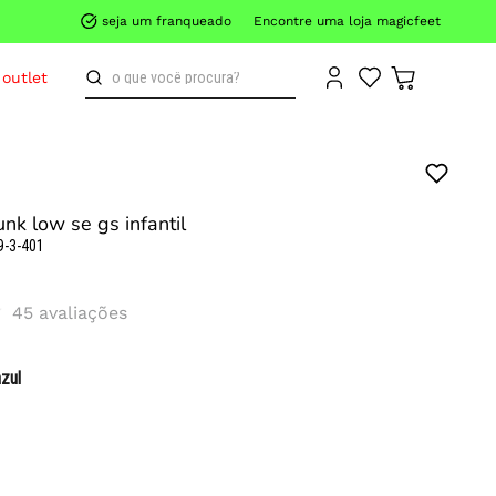
seja um franqueado
Encontre uma loja magicfeet
o que você procura?
outlet
unk low se gs infantil
9-3-401
45
avaliações
azul