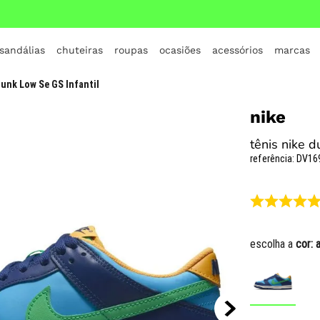
 sandálias
chuteiras
roupas
ocasiões
acessórios
marcas
TERMOS MAIS BUSCADOS
Dunk Low Se GS Infantil
1
º
crocs
nike
2
º
jordan
tênis nike d
3
º
adidas
referência
:
DV16
4
º
nike
5
º
tenis
6
º
croc
escolha a
cor:
7
º
vans
8
º
all star
9
º
new balance