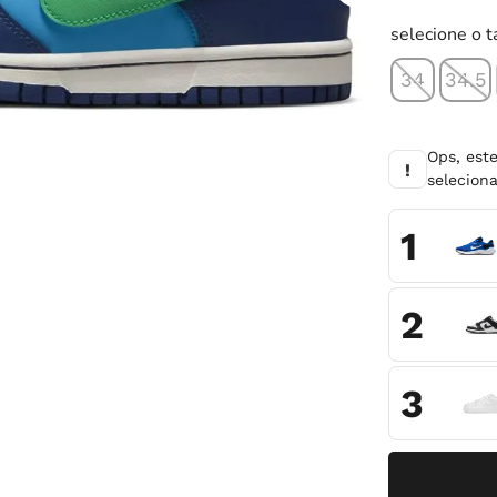
10
º
tênis infantil
selecione o 
34
34.5
Ops, est
!
selecio
1
2
3