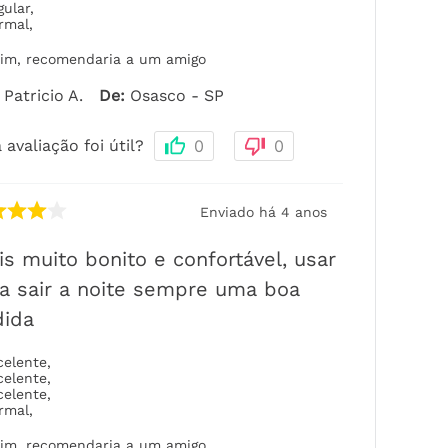
gular
,
rmal
,
im, recomendaria a um amigo
Patricio A.
De
:
Osasco - SP
 avaliação foi útil?
0
0
Enviado há
4 anos
is muito bonito e confortável, usar
a sair a noite sempre uma boa
dida
celente
,
celente
,
celente
,
rmal
,
im, recomendaria a um amigo