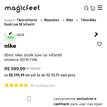
Tênis Infantis
Masculino
Nike
Tênis Nike
Dunk Low SE Infantil
-
25%
nike
tênis nike dunk low se infantil
referência
:
HQ195-7-600
R$ 599,99
R$ 799,99
ou
R$
599
,
99
em até
6
x de
R$
99
,
99
sem juros
45
avaliações
Lançamentos
exclusivos e
cashback
para usar nas lojas!