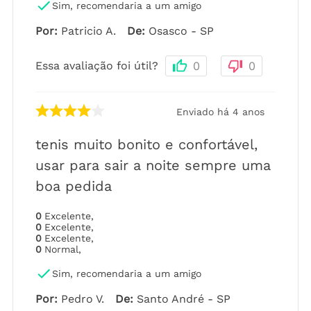
Sim, recomendaria a um amigo
Por
:
Patricio A.
De
:
Osasco - SP
Essa avaliação foi útil?
0
0
Enviado há
4 anos
tenis muito bonito e confortável,
usar para sair a noite sempre uma
boa pedida
0
Excelente
,
0
Excelente
,
0
Excelente
,
0
Normal
,
Sim, recomendaria a um amigo
Por
:
Pedro V.
De
:
Santo André - SP