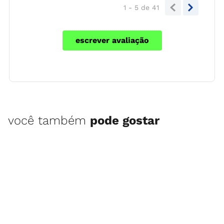
1 - 5
de
41
escrever avaliação
você também
pode gostar