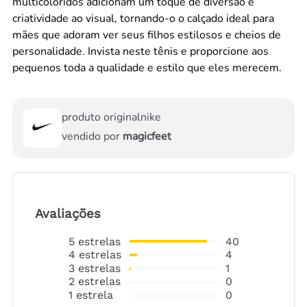
multicoloridos adicionam um toque de diversão e
criatividade ao visual, tornando-o o calçado ideal para
mães que adoram ver seus filhos estilosos e cheios de
personalidade. Invista neste tênis e proporcione aos
pequenos toda a qualidade e estilo que eles merecem.
produto original
nike
vendido por
magicfeet
Avaliações
5
estrelas
40
4
estrelas
4
3
estrelas
1
2
estrelas
0
1
estrela
0