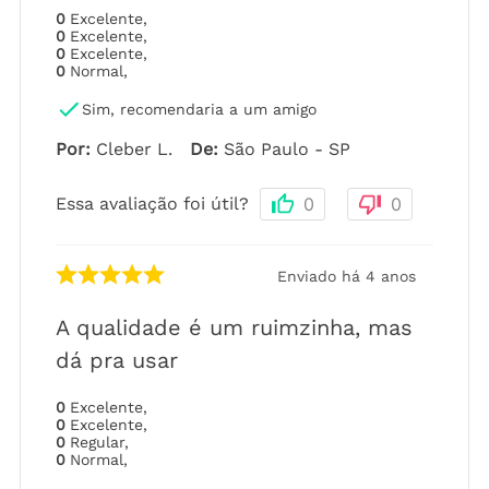
0
Excelente
,
0
Excelente
,
0
Excelente
,
0
Normal
,
Sim, recomendaria a um amigo
Por
:
Cleber L.
De
:
São Paulo - SP
Essa avaliação foi útil?
0
0
Enviado há
4 anos
A qualidade é um ruimzinha, mas
dá pra usar
0
Excelente
,
0
Excelente
,
0
Regular
,
0
Normal
,